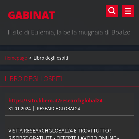
GABINAT
Il sito di Eufemia, la bella mugnaia di Boalzo
Homepage
>
Libro degli ospiti
LIBRO DEGLI OSPITI
https://sito.libero.it/researchglobal24
31.01.2024
RESEARCHGLOBAL24
VISITA RESEARCHGLOBAL24 E TROVI TUTTO !
RISORSE GRATUITE - OFFERTE LAVORO ONLINE -