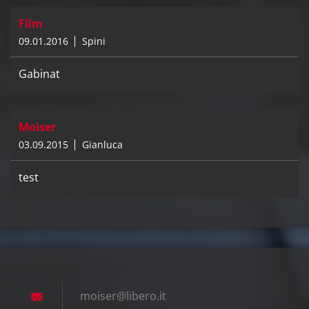
Film
09.01.2016
Spini
Gabinat
Moiser
03.09.2015
Gianluca
test
moiser@l
ibero.it