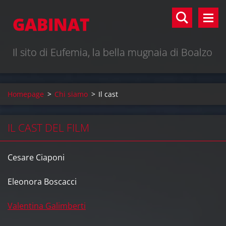
GABINAT
Il sito di Eufemia, la bella mugnaia di Boalzo
Homepage
>
Chi siamo
>
Il cast
IL CAST DEL FILM
Cesare Ciaponi
Eleonora Boscacci
Valentina Galimberti